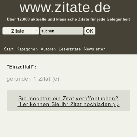
Zitate
OK
Start
Kategorien
Autoren
Leserzitate
Newsletter
"Einzelfall":
gefunden 1 Zitat (e)
Sie möchten ein Zitat veröffentlichen?
Hier können Sie Ihr Zitat hochladen >>