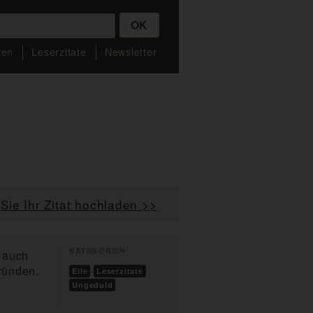
OK
ren
Leserzitate
Newsletter
Sie Ihr Zitat hochladen >>
KATEGORIEN:
; auch
ründen.
Eile
Leserzitate
Ungeduld