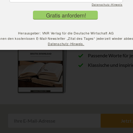
Datenschutz-Hinweis
Herausgeber: VNR Verlag für die Deutsche Wirtschaft AG
nnen den kostenlosen E-Mail-Newsletter „Zitat des Tages“ jederzeit wieder abbes
Datenschutz-Hinweis.