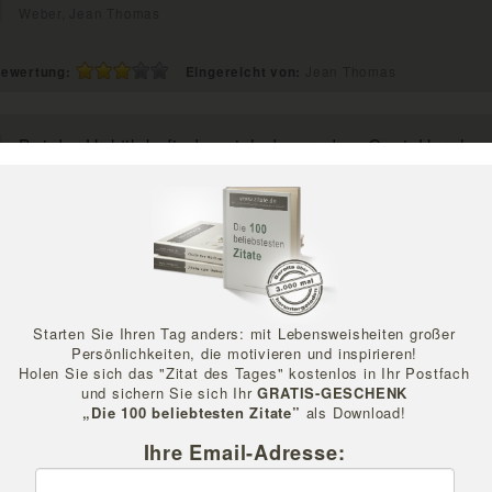
Weber, Jean Thomas
ewertung:
Eingereicht von:
Jean Thomas
Bei der Hektik befinden sich dauernd zu Gast, Unruhe, 
Hetze und Hast.
Kühn-Görg, Monika
ewertung:
Eingereicht von:
Kühn-Görg Monika
"Es eilt mir" - "il me tarde".
Starten Sie Ihren Tag anders: mit Lebensweisheiten großer
Persönlichkeiten, die motivieren und inspirieren!
Phillip II. der Kühne (1342-1404), Herzog von Burgund
Holen Sie sich das "Zitat des Tages" kostenlos in Ihr Postfach
und sichern Sie sich Ihr
GRATIS-GESCHENK
„Die 100 beliebtesten Zitate”
als Download!
ewertung:
Eingereicht von:
zitate.de
Ihre Email-Adresse: