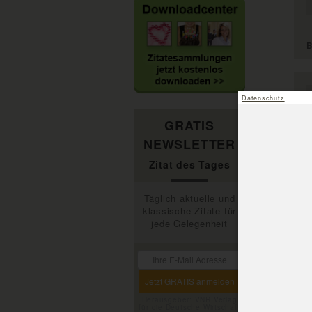
B
Datenschutz
GRATIS
NEWSLETTER
Zitat des Tages
B
Täglich aktuelle und
klassische Zitate für
jede Gelegenheit
B
Herausgeber: VNR Verlag
für die Deutsche Wirtschaft