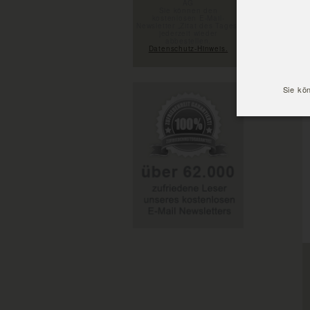
AG
Sie können den
kostenlosen E-Mail-
Newsletter „Zitat des Tages“
jederzeit wieder
abbestellen.
Datenschutz-Hinweis.
Sie kö