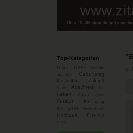
"E
Top-Kategorien
Dank
Glück
gef
Geduld
Geburtstag
Jubiläum
Motivation
Zukunft
Abschied
Musik
Zeit
Leben
Arbeit
Reise
Fußball
Erinnerung
Liebe
Ehe
Gerechtigkeit
Hochzeit
Freunde
Erfolg