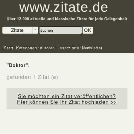
Zitate
OK
Start
Kategorien
Autoren
Leserzitate
Newsletter
"Doktor":
gefunden 1 Zitat (e)
Sie möchten ein Zitat veröffentlichen?
Hier können Sie Ihr Zitat hochladen >>