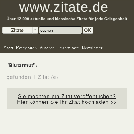
Zitate
OK
Start
Kategorien
Autoren
Leserzitate
Newsletter
"Blutarmut":
gefunden 1 Zitat (e)
Sie möchten ein Zitat veröffentlichen?
Hier können Sie Ihr Zitat hochladen >>