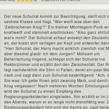
Der neue Schulrat kommt zur Besichtigung, stellt sich i
sechste Klasse und fragt. "Wer weiß was über den
'Zerbrochenen Krug'?" Ein kleiner Möchtegern-Punk wi
knallweiß und stammelt erschrocken: "Also ganz ehrlic
war's nicht!" Der Schulrat schaut entsetzt den Deutschl
an, der kratzt sich verlegen am Kopf und antwortet dann
"Herr Schulrat, der Harry macht wirklich ziemlich viel Mi
aber diesmal glaub' ich dem Jungen!" Mühsam um
Beherrschung ringend, schleppt sich der Schulrat ins
Rektorzimmer und erzählt dort den Zwischenfall. Der R
legt nachdenklich die Stirn in Falten, denkt ein paar 
nach und sagt dann zum Schulrat besänftigend: "Ach, 
Sie was: Ich gebe Ihnen jetzt zwanzig Mark, und damit i
Krug vergessen!" Nach mehreren Wochen Erholungsur
wird der Schulrat zu einem Empfang des
Regierungspräsidenten eingeladen. Ihm erzählt er im 
des Abends, warum er so lange nicht dienstfähig war. 
Regierungspräsident hört sich die Sache an, sagt dan