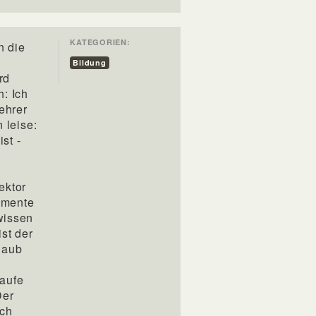
KATEGORIEN:
n die
Bildung
rd
h: Ich
ehrer
 leise:
st -
ektor
Momente
wissen
st der
laub
Laufe
Der
ach