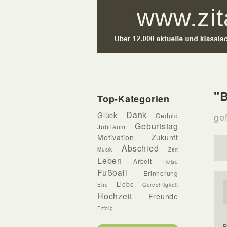
"B
Top-Kategorien
Dank
Glück
ge
Geduld
Geburtstag
Jubiläum
Motivation
Zukunft
Abschied
Musik
Zeit
Leben
Arbeit
Reise
Fußball
Erinnerung
Liebe
Ehe
Gerechtigkeit
Hochzeit
Freunde
Erfolg
B