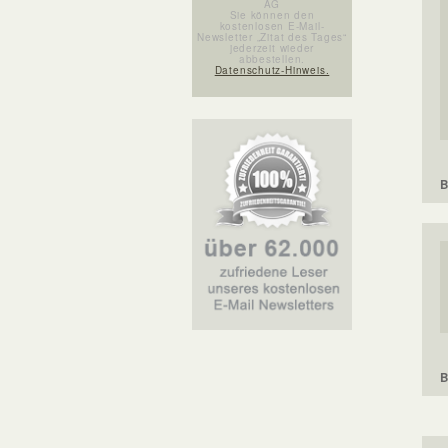
AG
Sie können den
kostenlosen E-Mail-
Newsletter „Zitat des Tages“
jederzeit wieder
abbestellen.
Datenschutz-Hinweis.
B
B