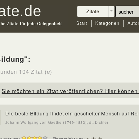
Zitate
Start
Kategorien
Auto
ildung":
funden 104 Zitat (e)
Sie möchten ein Zitat veröffentlichen? Hier können 
Die beste Bildung findet ein gescheiter Mensch auf Re
Johann Wolfgang von Goethe (1749-1832), dt. Dichter
ewertung:
Eingereicht von:
zitate.de