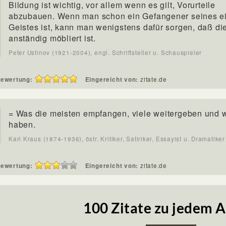
Bildung ist wichtig, vor allem wenn es gilt, Vorurteile
abzubauen. Wenn man schon ein Gefangener seines e
Geistes ist, kann man wenigstens dafür sorgen, daß die
anständig möbliert ist.
Peter Ustinov (1921-2004), engl. Schriftsteller u. Schauspieler
ewertung:
Eingereicht von:
zitate.de
= Was die meisten empfangen, viele weitergeben und 
haben.
Karl Kraus (1874-1936), östr. Kritiker, Satiriker, Essayist u. Dramatiker
ewertung:
Eingereicht von:
zitate.de