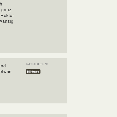
ch
o ganz
 Rektor
zwanzig
KATEGORIEN:
und
 etwas
Bildung