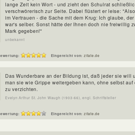
lange Zeit kein Wort - und zieht den Schulrat schließli
verschwörerisch zur Seite. Dabei flüstert er leise: "Als
im Vertrauen - die Sache mit dem Krug: Ich glaube, der
war's selber. Sonst hätte der Ihnen doch nie freiwillig 
Mark gegeben!"
unbekannt
ewertung:
Eingereicht von:
zitate.de
Das Wunderbare an der Bildung ist, daß jeder sie will 
man sie wie Grippe weitergeben kann, ohne selbst auf
zu verzichten.
Evelyn Arthur St. John Waugh (1903-66), engl. Schriftsteller
ewertung:
Eingereicht von:
zitate.de