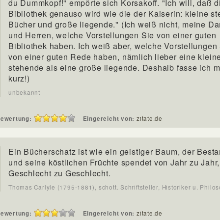
du Dummkopf!" empörte sich Korsakoff. "Ich will, daß d
Bibliothek genauso wird wie die der Kaiserin: kleine s
Bücher und große liegende." (Ich weiß nicht, meine D
und Herren, welche Vorstellungen Sie von einer guten
Bibliothek haben. Ich weiß aber, welche Vorstellungen
von einer guten Rede haben, nämlich lieber eine klein
stehende als eine große liegende. Deshalb fasse ich m
kurz!)
unbekannt
ewertung:
Eingereicht von:
zitate.de
Ein Bücherschatz ist wie ein geistiger Baum, der Besta
und seine köstlichen Früchte spendet von Jahr zu Jahr
Geschlecht zu Geschlecht.
Thomas Carlyle (1795-1881), schott. Schriftsteller, Historiker u. Philo
ewertung:
Eingereicht von:
zitate.de