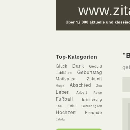
"B
Top-Kategorien
Dank
Glück
gef
Geduld
Geburtstag
Jubiläum
Motivation
Zukunft
Abschied
Musik
Zeit
Leben
Arbeit
Reise
Fußball
Erinnerung
Liebe
Ehe
Gerechtigkeit
Hochzeit
Freunde
Erfolg