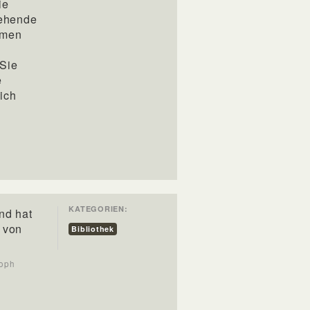
ie
tehende
amen
 Sie
e
ich
KATEGORIEN:
nd hat
, von
Bibliothek
soph