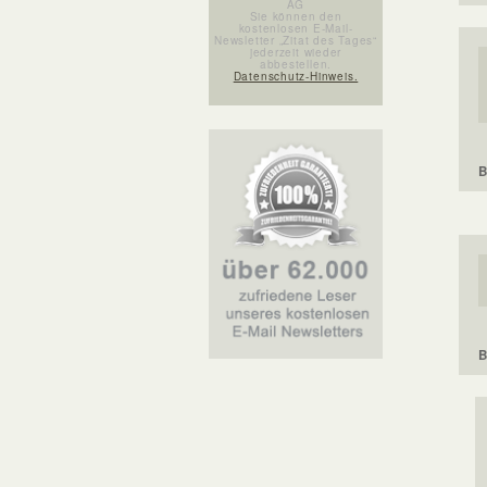
AG
Sie können den
kostenlosen E-Mail-
Newsletter „Zitat des Tages“
jederzeit wieder
abbestellen.
Datenschutz-Hinweis.
B
B