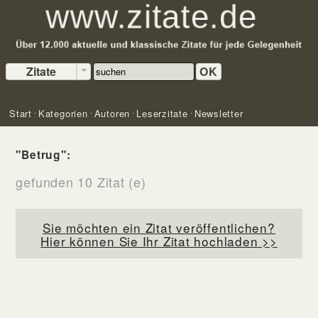
Zitate
OK
Start
Kategorien
Autoren
Leserzitate
Newsletter
"Betrug":
gefunden 10 Zitat (e)
Sie möchten ein Zitat veröffentlichen?
Hier können Sie Ihr Zitat hochladen >>