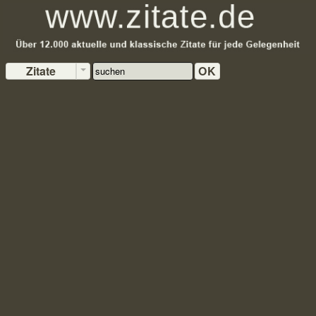
Zitate
OK