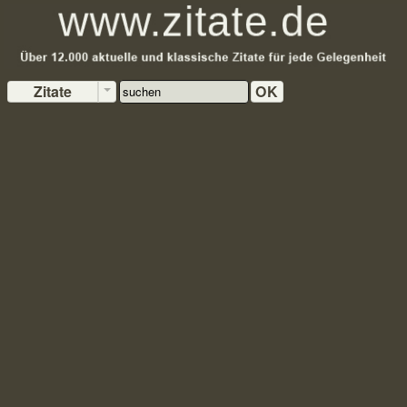
Zitate
OK