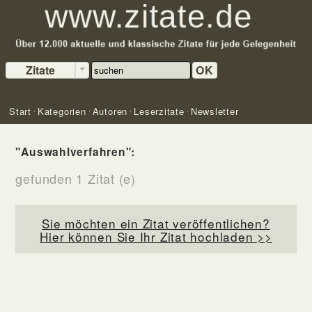
Zitate
OK
Start
Kategorien
Autoren
Leserzitate
Newsletter
"Auswahlverfahren":
gefunden 1 Zitat (e)
Sie möchten ein Zitat veröffentlichen?
Hier können Sie Ihr Zitat hochladen >>