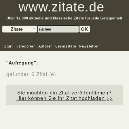
Zitate
OK
Start
Kategorien
Autoren
Leserzitate
Newsletter
"Aufregung":
gefunden 6 Zitat (e)
Sie möchten ein Zitat veröffentlichen?
Hier können Sie Ihr Zitat hochladen >>