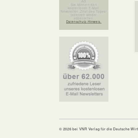
AG
Sie können den
kostenlosen E-Mail-
Newsletter „Zitat des Tages“
jederzeit wieder
abbestellen.
Datenschutz-Hinweis.
© 2026 bei VNR Verlag für die Deutsche Wir