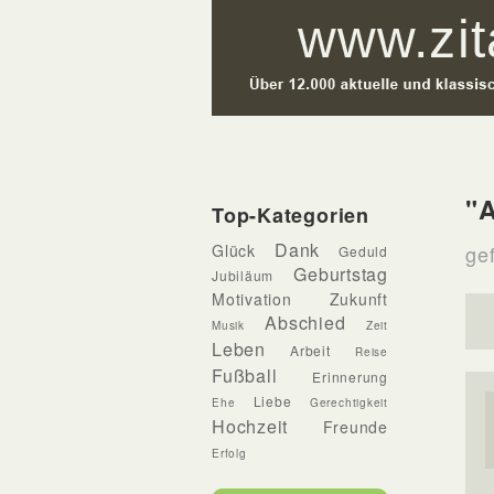
"
Top-Kategorien
Dank
Glück
gef
Geduld
Geburtstag
Jubiläum
Motivation
Zukunft
Abschied
Musik
Zeit
Leben
Arbeit
Reise
Fußball
Erinnerung
Liebe
Ehe
Gerechtigkeit
Hochzeit
Freunde
Erfolg