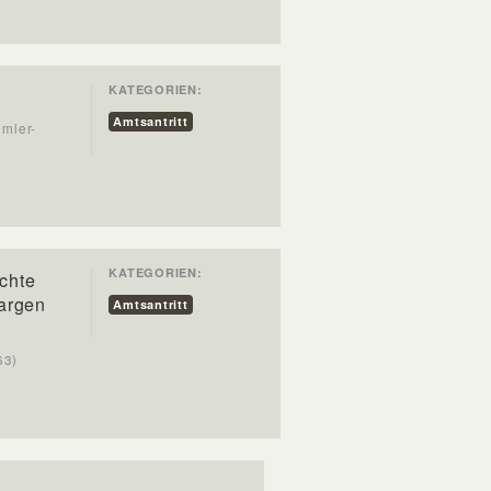
KATEGORIEN:
Amtsantritt
imler-
KATEGORIEN:
chte
 argen
Amtsantritt
63)