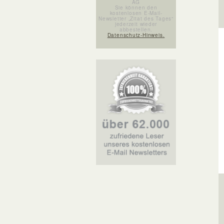
AG
Sie können den
kostenlosen E-Mail-
Newsletter „Zitat des Tages“
jederzeit wieder
abbestellen.
Datenschutz-Hinweis.