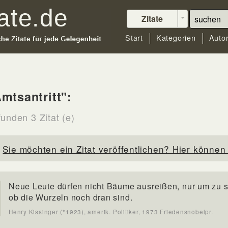
Zitate
Start
Kategorien
Auto
mtsantritt":
unden 3 Zitat (e)
Sie möchten ein Zitat veröffentlichen? Hier können 
Neue Leute dürfen nicht Bäume ausreißen, nur um zu 
ob die Wurzeln noch dran sind.
Henry Kissinger (*1923), amerik. Politiker, 1973 Friedensnobelpr.