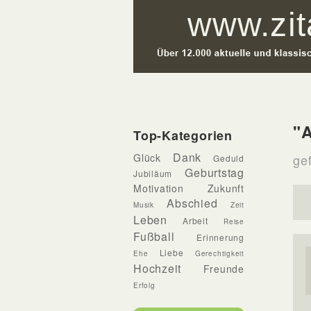
"A
Top-Kategorien
Dank
Glück
gef
Geduld
Geburtstag
Jubiläum
Motivation
Zukunft
Abschied
Musik
Zeit
Leben
Arbeit
Reise
Fußball
Erinnerung
Liebe
Ehe
Gerechtigkeit
Hochzeit
Freunde
Erfolg