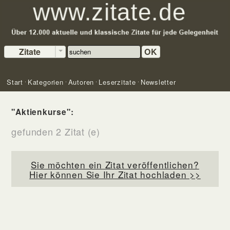
Zitate
OK
Start
Kategorien
Autoren
Leserzitate
Newsletter
"Aktienkurse":
gefunden 2 Zitat (e)
Sie möchten ein Zitat veröffentlichen?
Hier können Sie Ihr Zitat hochladen >>