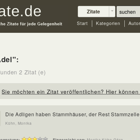
Zitate
Start
Kategorien
Auto
del":
unden 2 Zitat (e)
Sie möchten ein Zitat veröffentlichen? Hier können 
Die Adligen haben Stammhäuser, der Rest Stammzelle
Kühn, Monika
ewertung:
Eingereicht von:
Monika Kühn-Görg