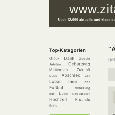
"A
Top-Kategorien
Dank
Glück
gef
Geduld
Geburtstag
Jubiläum
Motivation
Zukunft
Abschied
Musik
Zeit
Leben
Arbeit
Reise
Fußball
Erinnerung
Liebe
Ehe
Gerechtigkeit
Hochzeit
Freunde
Erfolg
B