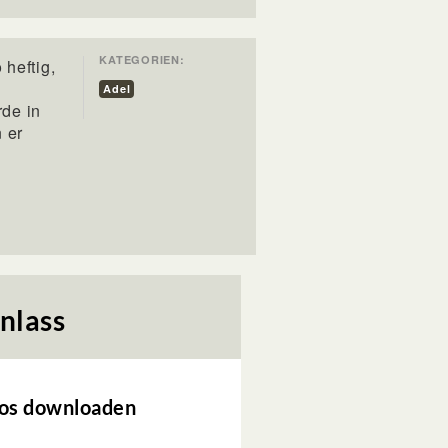
KATEGORIEN:
heftig,
Adel
rde in
 er