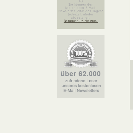
AG
Sie können den
kostenlosen E-Mail-
Newsletter „Zitat des Tages“
jederzeit wieder
abbestellen.
Datenschutz-Hinweis.