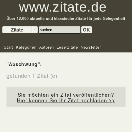
Zitate
OK
Start
Kategorien
Autoren
Leserzitate
Newsletter
"Abschwung":
gefunden 1 Zitat (e)
Sie möchten ein Zitat veröffentlichen?
Hier können Sie Ihr Zitat hochladen >>