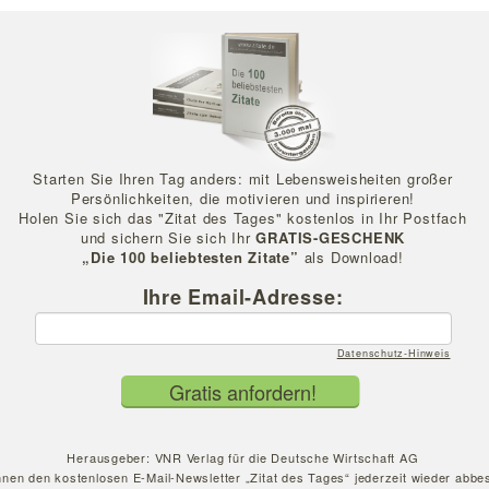
Aus Irland
ewertung:
Eingereicht von:
zitate.de
Starten Sie Ihren Tag anders: mit Lebensweisheiten großer
Persönlichkeiten, die motivieren und inspirieren!
Holen Sie sich das "Zitat des Tages" kostenlos in Ihr Postfach
und sichern Sie sich Ihr
GRATIS-GESCHENK
„Die 100 beliebtesten Zitate”
als Download!
Ihre Email-Adresse:
Datenschutz-Hinweis
Herausgeber: VNR Verlag für die Deutsche Wirtschaft AG
nnen den kostenlosen E-Mail-Newsletter „Zitat des Tages“ jederzeit wieder abbes