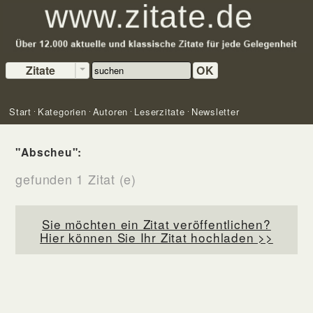
Zitate
OK
Start
Kategorien
Autoren
Leserzitate
Newsletter
"Abscheu":
gefunden 1 Zitat (e)
Sie möchten ein Zitat veröffentlichen?
Hier können Sie Ihr Zitat hochladen >>