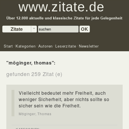
Zitate
OK
Start
Kategorien
Autoren
Leserzitate
Newsletter
"möginger, thomas":
gefunden 259 Zitat (e)
Vielleicht bedeutet mehr Freiheit, auch
weniger Sicherheit, aber nichts sollte so
sicher sein wie die Freiheit.
Möginger, Thomas