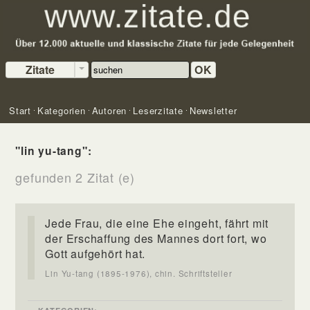
Zitate
OK
Start
Kategorien
Autoren
Leserzitate
Newsletter
"lin yu-tang":
gefunden 2 Zitat (e)
Jede Frau, die eine Ehe eingeht, fährt mit
der Erschaffung des Mannes dort fort, wo
Gott aufgehört hat.
Lin Yu-tang (1895-1976), chin. Schriftsteller