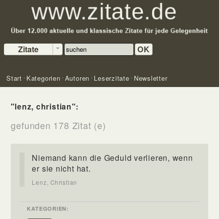
Zitate
OK
Start
Kategorien
Autoren
Leserzitate
Newsletter
"lenz, christian":
gefunden 178 Zitat (e)
Niemand kann die Geduld verlieren, wenn
er sie nicht hat.
Lenz, Christian
KATEGORIEN: