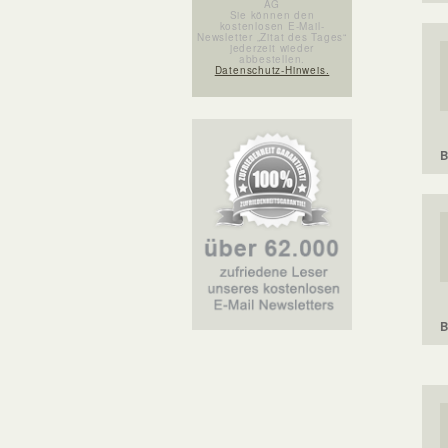
AG
Sie können den
kostenlosen E-Mail-
Newsletter „Zitat des Tages“
jederzeit wieder
abbestellen.
Datenschutz-Hinweis.
B
B