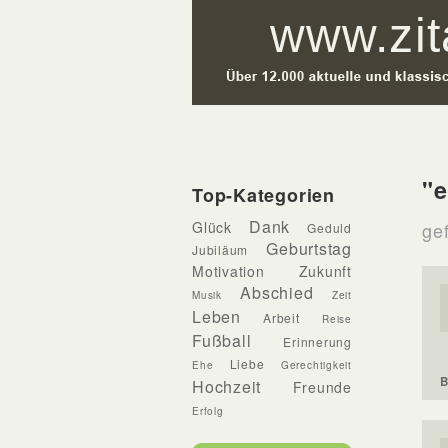
"e
Top-Kategorien
Dank
Glück
ge
Geduld
Geburtstag
Jubiläum
Motivation
Zukunft
Abschied
Musik
Zeit
Leben
Arbeit
Reise
Fußball
Erinnerung
Liebe
Ehe
Gerechtigkeit
B
Hochzeit
Freunde
Erfolg