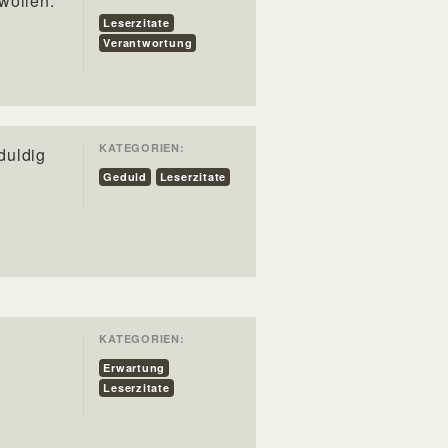
wollen.
Leserzitate
Verantwortung
KATEGORIEN:
duldig
Geduld
Leserzitate
KATEGORIEN:
Erwartung
Leserzitate