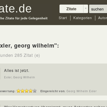
Zitate
Start
Kategorien
Auto
xler, georg wilhelm":
funden 285 Zitat (e)
Alles ist jetzt.
Exler, Georg Wilhelm
ewertung:
Eingereicht von:
Georg Wilhelm Exler