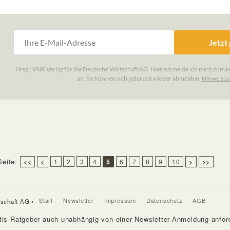
Seite:
<<
<
1
2
3
4
5
6
7
8
9
10
>
>>
Start
Newsletter
Impressum
Datenschutz
AGB
tschaft AG •
tis-Ratgeber auch unabhängig von einer Newsletter-Anmeldung anford