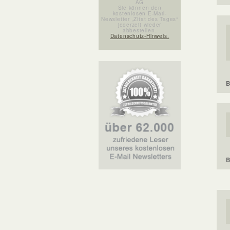
AG
Sie können den
kostenlosen E-Mail-
Newsletter „Zitat des Tages“
jederzeit wieder
abbestellen.
Datenschutz-Hinweis.
B
B