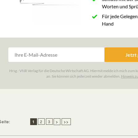
Seite:
1
2
3
>
>>