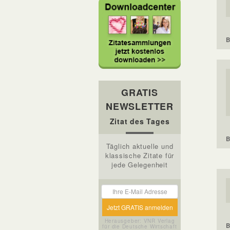
B
GRATIS
NEWSLETTER
Zitat des Tages
B
Täglich aktuelle und
klassische Zitate für
jede Gelegenheit
Herausgeber: VNR Verlag
B
für die Deutsche Wirtschaft