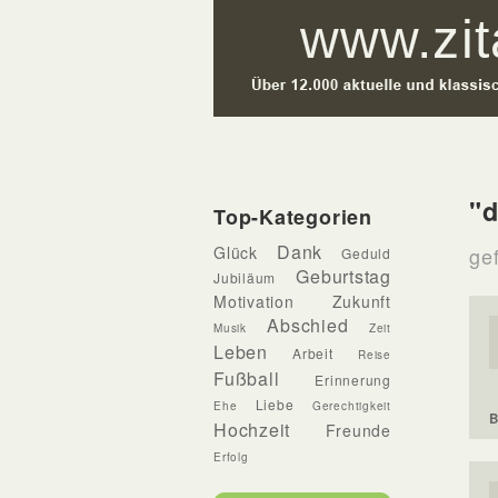
"d
Top-Kategorien
Dank
Glück
ge
Geduld
Geburtstag
Jubiläum
Motivation
Zukunft
Abschied
Musik
Zeit
Leben
Arbeit
Reise
Fußball
Erinnerung
Liebe
Ehe
Gerechtigkeit
B
Hochzeit
Freunde
Erfolg