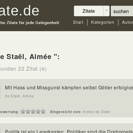
Zitate
Start
Kategorien
Auto
e Staël, Aimée ":
funden 22 Zitat (e)
Mit Hass und Missgunst kämpfen selbst Götter erfolglos
de Staël, Aimée
ewertung:
Eingereicht von:
Aimée de Staël
Politik ist ein Leierkasten. Politiker sind die Drehorgels