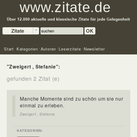
Zitate
OK
Start
Kategorien
Autoren
Leserzitate
Newsletter
"Zweigert , Stefanie":
gefunden 2 Zitat (e)
Manche Momente sind zu schön um sie nur
einmal zu erleben.
Zweigert , Stefanie
KATEGORIEN: