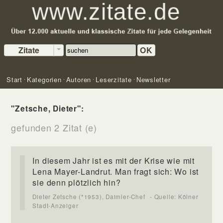
Zitate
OK
Start
Kategorien
Autoren
Leserzitate
Newsletter
"Zetsche, Dieter":
gefunden 2 Zitat (e)
In diesem Jahr ist es mit der Krise wie mit
Lena Mayer-Landrut. Man fragt sich: Wo ist
sie denn plötzlich hin?
Dieter Zetsche (*1953), Daimler-Chef
- Quelle: Kölner
Stadt-Anzeiger