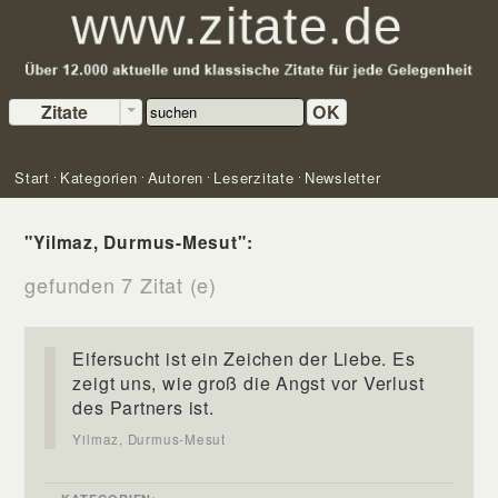
Zitate
OK
Start
Kategorien
Autoren
Leserzitate
Newsletter
"Yilmaz, Durmus-Mesut":
gefunden 7 Zitat (e)
Eifersucht ist ein Zeichen der Liebe. Es
zeigt uns, wie groß die Angst vor Verlust
des Partners ist.
Yilmaz, Durmus-Mesut