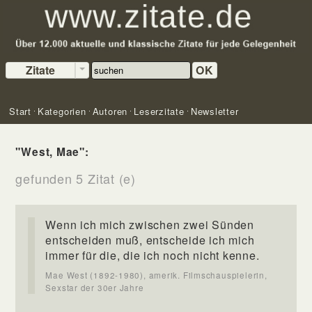
Zitate
OK
Start
Kategorien
Autoren
Leserzitate
Newsletter
"West, Mae":
gefunden 5 Zitat (e)
Wenn ich mich zwischen zwei Sünden
entscheiden muß, entscheide ich mich
immer für die, die ich noch nicht kenne.
Mae West (1892-1980), amerik. Filmschauspielerin,
Sexstar der 30er Jahre