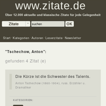
Zitate
OK
Start
Kategorien
Autoren
Leserzitate
Newsletter
"Tschechow, Anton":
gefunden 4 Zitat (e)
Die Kürze ist die Schwester des Talents.
Anton Tschechow (1860-1904), russ. Erzähler u.
Dramatiker
KATEGORIEN: