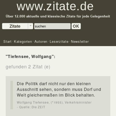
Zitate
OK
Start
Kategorien
Autoren
Leserzitate
Newsletter
"Tiefensee, Wolfgang":
gefunden 2 Zitat (e)
Die Politik darf nicht nur den kleinen
Ausschnitt sehen, sondern muss Dorf und
Welt gleichermaßen im Blick behalten.
Wolfgang Tiefensee, (*1955), Verkehrsminister
- Quelle: Die ZEIT