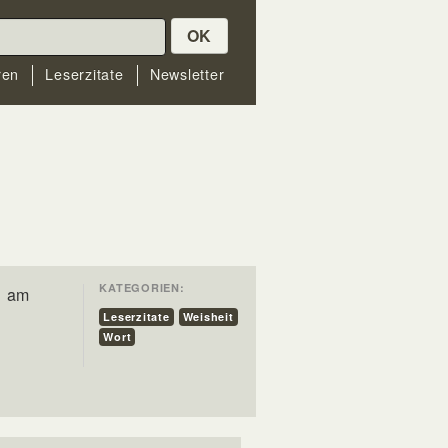
OK
ren
Leserzitate
Newsletter
KATEGORIEN:
d am
Leserzitate
Weisheit
Wort