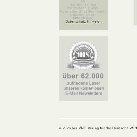
AG
Sie können den
kostenlosen E-Mail-
Newsletter „Zitat des Tages“
jederzeit wieder
abbestellen.
Datenschutz-Hinweis.
© 2026 bei VNR Verlag für die Deutsche Wir