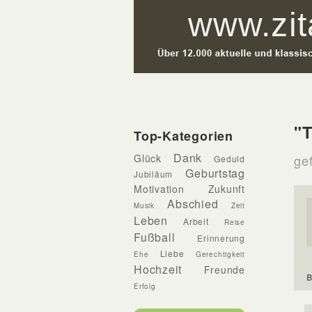
"T
Top-Kategorien
Dank
Glück
gef
Geduld
Geburtstag
Jubiläum
Motivation
Zukunft
Abschied
Musik
Zeit
Leben
Arbeit
Reise
Fußball
Erinnerung
Liebe
Ehe
Gerechtigkeit
Hochzeit
Freunde
B
Erfolg