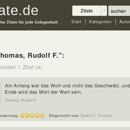
Zitate
Start
Kategorien
Auto
homas, Rudolf F.":
unden 1 Zitat (e)
Am Anfang war das Wort und nicht das Geschwätz, un
Ende wird das Wort der Wert sein.
Thomas, Rudolf F.
ewertung:
Eingereicht von:
Rudolf F. Thomas