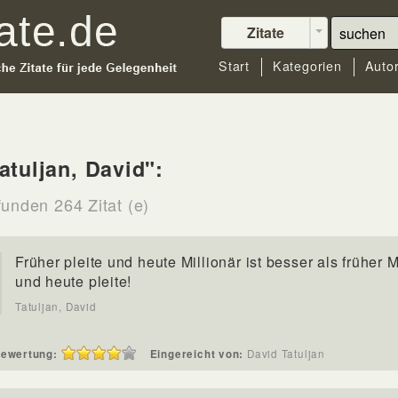
Zitate
Start
Kategorien
Auto
atuljan, David":
funden 264 Zitat (e)
Früher pleite und heute Millionär ist besser als früher M
und heute pleite!
Tatuljan, David
ewertung:
Eingereicht von:
David Tatuljan