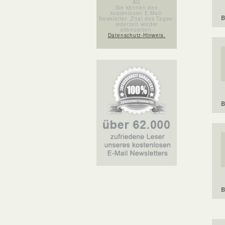
AG
Sie können den
kostenlosen E-Mail-
B
Newsletter „Zitat des Tages“
jederzeit wieder
abbestellen.
Datenschutz-Hinweis.
B
B