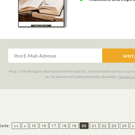
Seite:
<<
<
15
16
17
18
19
20
21
22
23
24
>