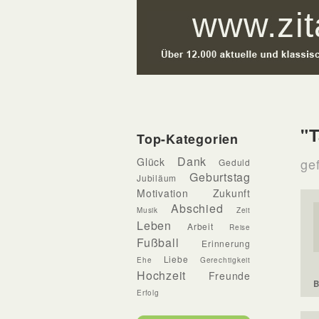
"T
Top-Kategorien
Dank
Glück
ge
Geduld
Geburtstag
Jubiläum
Motivation
Zukunft
Abschied
Musik
Zeit
Leben
Arbeit
Reise
Fußball
Erinnerung
Liebe
Ehe
Gerechtigkeit
Hochzeit
Freunde
B
Erfolg