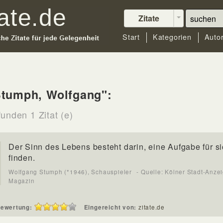
Zitate
Start
Kategorien
Auto
Stumph, Wolfgang":
unden 1 Zitat (e)
Der Sinn des Lebens besteht darin, eine Aufgabe für s
finden.
Wolfgang Stumph (*1946), Schauspieler
- Quelle: Kölner Stadt-Anzei
Magazin
ewertung:
Eingereicht von:
zitate.de