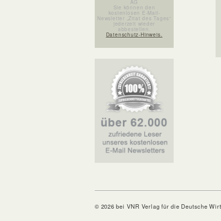
AG
Sie können den
kostenlosen E-Mail-
Newsletter „Zitat des Tages“
jederzeit wieder
abbestellen.
Datenschutz-Hinweis.
© 2026 bei VNR Verlag für die Deutsche Wir