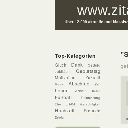
"
Top-Kategorien
Dank
Glück
gef
Geduld
Geburtstag
Jubiläum
Motivation
Zukunft
Abschied
Musik
Zeit
Leben
Arbeit
Reise
Fußball
Erinnerung
Liebe
Ehe
Gerechtigkeit
Hochzeit
Freunde
Erfolg
B