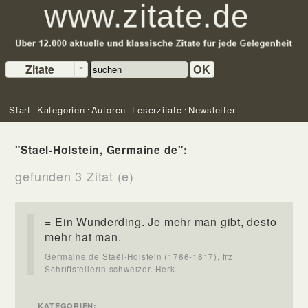
Zitate
OK
Start
Kategorien
Autoren
Leserzitate
Newsletter
"Stael-Holstein, Germaine de":
gefunden 3 Zitat (e)
= Ein Wunderding. Je mehr man gibt, desto
mehr hat man.
Germaine de Staël-Holstein (1766-1817), frz.
Schriftstellerin schweizer. Herk.
KATEGORIEN: