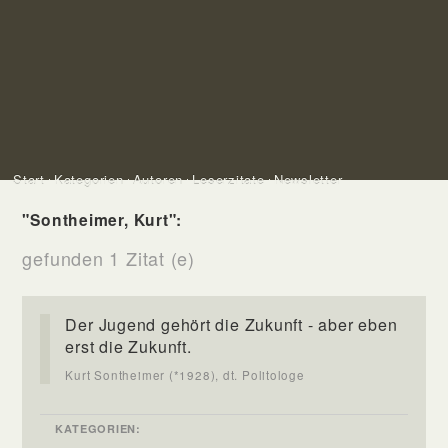
Start
Kategorien
Autoren
Leserzitate
Newsletter
"Sontheimer, Kurt":
gefunden 1 Zitat (e)
Der Jugend gehört die Zukunft - aber eben
erst die Zukunft.
Kurt Sontheimer (*1928), dt. Politologe
KATEGORIEN: