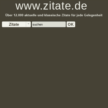
Zitate
OK