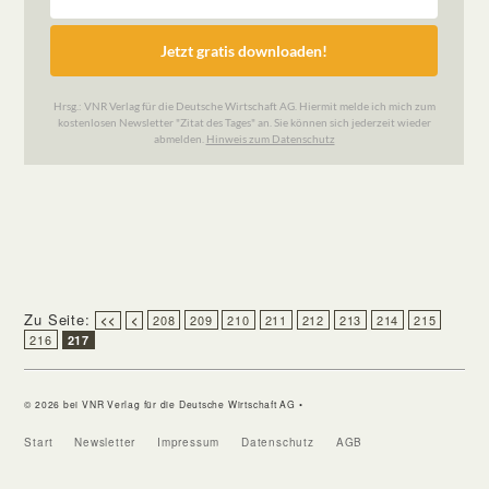
Zu Seite:
208
209
210
211
212
213
214
215
<<
<
216
217
© 2026 bei VNR Verlag für die Deutsche Wirtschaft AG •
Start
Newsletter
Impressum
Datenschutz
AGB