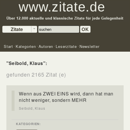
Zitate
OK
Start
Kategorien
Autoren
Leserzitate
Newsletter
"Seibold, Klaus":
gefunden 2165 Zitat (e)
Wenn aus ZWEI EINS wird, dann hat man
nicht weniger, sondern MEHR
Seibold, Klaus
KATEGORIEN: