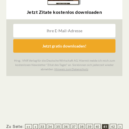
Zu Seite:
33
34
35
36
37
38
39
40
42
<<
<
41
>