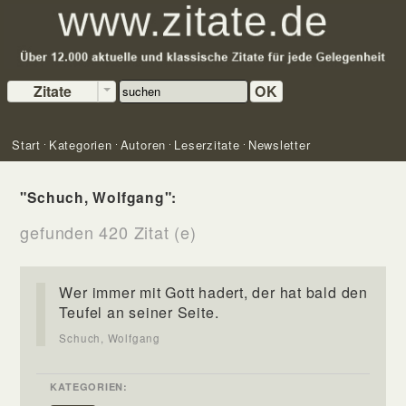
Zitate
OK
Start
Kategorien
Autoren
Leserzitate
Newsletter
"Schuch, Wolfgang":
gefunden 420 Zitat (e)
Wer immer mit Gott hadert, der hat bald den
Teufel an seiner Seite.
Schuch, Wolfgang
KATEGORIEN: