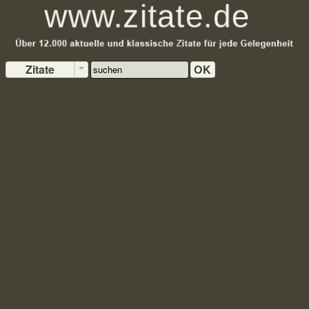
Zitate
OK