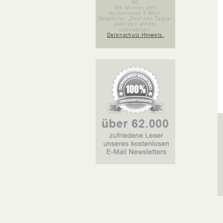
AG
Sie können den
kostenlosen E-Mail-
Newsletter „Zitat des Tages“
jederzeit wieder
abbestellen.
Datenschutz-Hinweis.