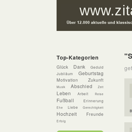
"S
Top-Kategorien
Dank
Glück
gef
Geduld
Geburtstag
Jubiläum
Motivation
Zukunft
Abschied
Musik
Zeit
Leben
Arbeit
Reise
Fußball
Erinnerung
Liebe
Ehe
Gerechtigkeit
B
Hochzeit
Freunde
Erfolg