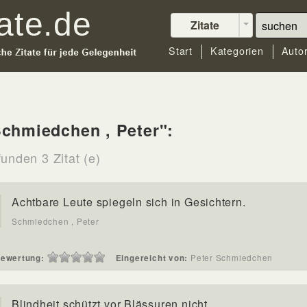
Zitate
Start
Kategorien
Auto
chmiedchen , Peter":
unden 3 Zitat (e)
Achtbare Leute spiegeln sich in Gesichtern.
Schmiedchen , Peter
ewertung:
Eingereicht von:
Peter Schmiedchen
Blindheit schützt vor Blässuren nicht.