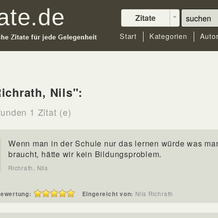
Zitate
Start
Kategorien
Auto
ichrath, Nils":
unden 1 Zitat (e)
Wenn man in der Schule nur das lernen würde was ma
braucht, hätte wir kein Bildungsproblem.
Richrath, Nils
ewertung:
Eingereicht von:
Nils Richrath