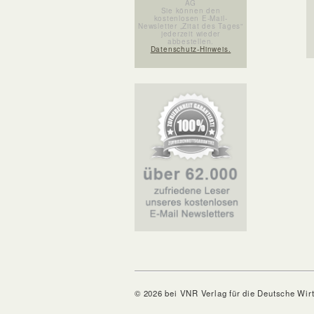
AG
Sie können den
kostenlosen E-Mail-
Newsletter „Zitat des Tages“
jederzeit wieder
abbestellen.
Datenschutz-Hinweis.
© 2026 bei VNR Verlag für die Deutsche Wir