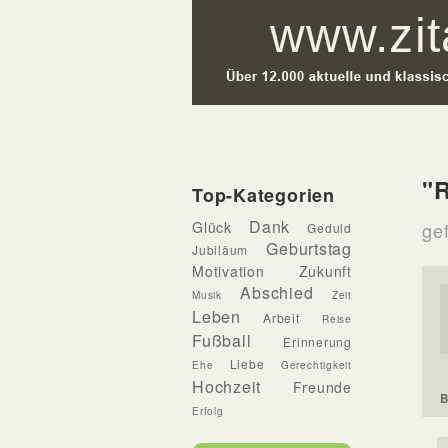
"R
Top-Kategorien
Dank
Glück
gef
Geduld
Geburtstag
Jubiläum
Motivation
Zukunft
Abschied
Musik
Zeit
Leben
Arbeit
Reise
Fußball
Erinnerung
Liebe
Ehe
Gerechtigkeit
Hochzeit
Freunde
B
Erfolg