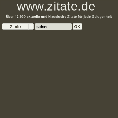
Zitate
OK