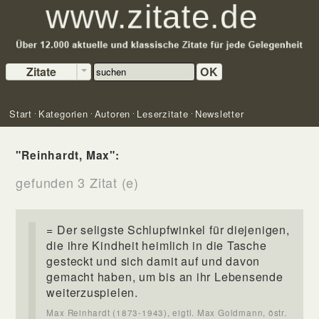
Zitate
OK
Start
Kategorien
Autoren
Leserzitate
Newsletter
"Reinhardt, Max":
gefunden 3 Zitat (e)
= Der seligste Schlupfwinkel für diejenigen,
die ihre Kindheit heimlich in die Tasche
gesteckt und sich damit auf und davon
gemacht haben, um bis an ihr Lebensende
weiterzuspielen.
Max Reinhardt (1873-1943), eigtl. Max Goldmann, östr.