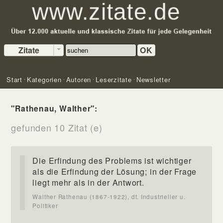
Zitate
OK
Start
Kategorien
Autoren
Leserzitate
Newsletter
"Rathenau, Walther":
gefunden 10 Zitat (e)
Die Erfindung des Problems ist wichtiger
als die Erfindung der Lösung; in der Frage
liegt mehr als in der Antwort.
Walther Rathenau (1867-1922), dt. Industrieller u.
Politiker