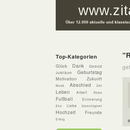
"
Top-Kategorien
Dank
Glück
gef
Geduld
Geburtstag
Jubiläum
Motivation
Zukunft
Abschied
Musik
Zeit
Leben
Arbeit
Reise
Fußball
Erinnerung
Liebe
Ehe
Gerechtigkeit
Hochzeit
Freunde
Erfolg
B