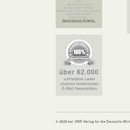
AG
Sie können den
kostenlosen E-Mail-
Newsletter „Zitat des Tages“
jederzeit wieder
abbestellen.
Datenschutz-Hinweis.
© 2026 bei VNR Verlag für die Deutsche Wir