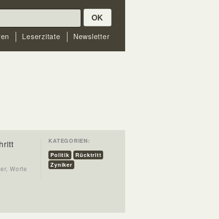
OK
ren
Leserzitate
Newsletter
KATEGORIEN:
ritt
Politik
Rücktritt
Zyniker
ger, Worte