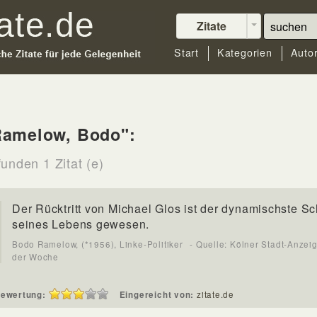
Zitate
Start
Kategorien
Auto
Ramelow, Bodo":
unden 1 Zitat (e)
Der Rücktritt von Michael Glos ist der dynamischste Sch
seines Lebens gewesen.
Bodo Ramelow, (*1956), Linke-Politiker
- Quelle: Kölner Stadt-Anzei
der Woche
ewertung:
Eingereicht von:
zitate.de