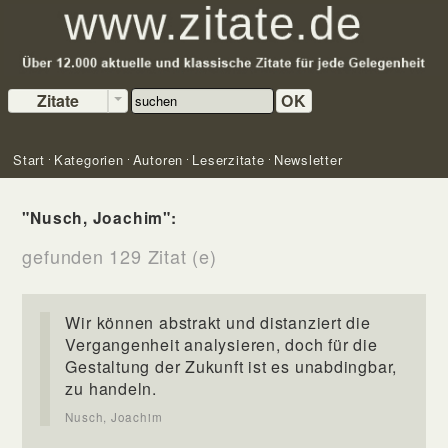
Zitate
OK
Start
Kategorien
Autoren
Leserzitate
Newsletter
"Nusch, Joachim":
gefunden 129 Zitat (e)
Wir können abstrakt und distanziert die
Vergangenheit analysieren, doch für die
Gestaltung der Zukunft ist es unabdingbar,
zu handeln.
Nusch, Joachim