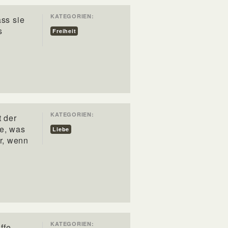
KATEGORIEN:
ass sie
s
Freiheit
KATEGORIEN:
t der
te, was
Liebe
r, wenn
KATEGORIEN:
ffe,