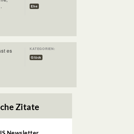
.
Ehe
KATEGORIEN:
sst es
Glück