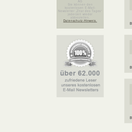
AG
Sie können den
kostenlosen E-Mail-
Newsletter „Zitat des Tages“
jederzeit wieder
abbestellen.
Datenschutz-Hinweis.
B
B
B