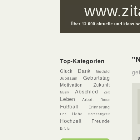
"N
Top-Kategorien
Dank
Glück
ge
Geduld
Geburtstag
Jubiläum
Motivation
Zukunft
Abschied
Musik
Zeit
Leben
Arbeit
Reise
Fußball
Erinnerung
Liebe
Ehe
Gerechtigkeit
Hochzeit
Freunde
Erfolg
B