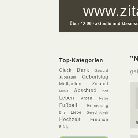
"N
Top-Kategorien
Dank
Glück
gef
Geduld
Geburtstag
Jubiläum
Motivation
Zukunft
Abschied
Musik
Zeit
Leben
Arbeit
Reise
Fußball
Erinnerung
Liebe
Ehe
Gerechtigkeit
Hochzeit
Freunde
B
Erfolg