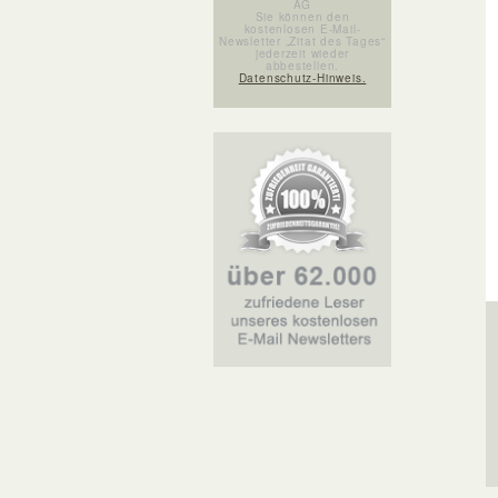
AG
Sie können den
kostenlosen E-Mail-
Newsletter „Zitat des Tages“
jederzeit wieder
abbestellen.
Datenschutz-Hinweis.