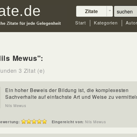
Zitate
Start
Kategorien
Auto
ils Mewus":
unden 3 Zitat (e)
Ein hoher Beweis der Bildung ist, die komplexesten
Sachverhalte auf einfachste Art und Weise zu vermittel
Nils Mewus
ewertung:
Eingereicht von:
Nils Mewus