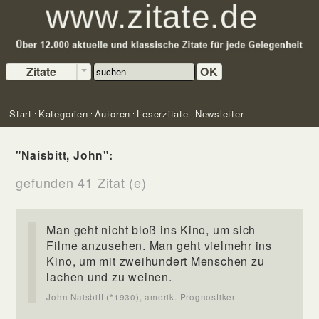
Zitate
OK
Start
Kategorien
Autoren
Leserzitate
Newsletter
"Naisbitt, John":
gefunden 41 Zitat (e)
Man geht nicht bloß ins Kino, um sich
Filme anzusehen. Man geht vielmehr ins
Kino, um mit zweihundert Menschen zu
lachen und zu weinen.
John Naisbitt (*1930), amerik. Prognostiker