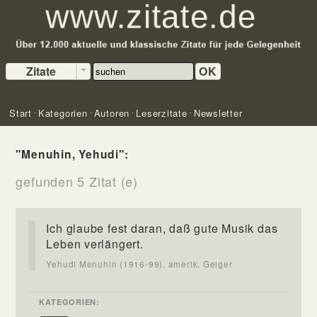
Zitate
OK
Start
Kategorien
Autoren
Leserzitate
Newsletter
"Menuhin, Yehudi":
gefunden 5 Zitat (e)
Ich glaube fest daran, daß gute Musik das
Leben verlängert.
Yehudi Menuhin (1916-99), amerik. Geiger
KATEGORIEN: