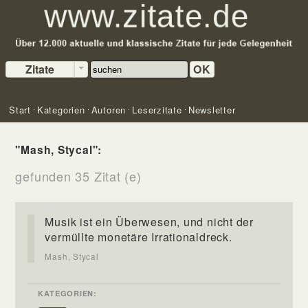
Zitate
OK
Start
Kategorien
Autoren
Leserzitate
Newsletter
"Mash, Stycal":
gefunden 35 Zitat (e)
Musik ist ein Überwesen, und nicht der
vermüllte monetäre Irrationaldreck.
Mash, Stycal
KATEGORIEN: