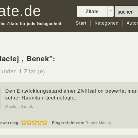
Zitate
Start
Kategorien
Auto
aciej , Benek":
unden 1 Zitat (e)
Den Entwicklungsstand einer Zivilisation bewertet man
seiner Raumfahrttechnologie.
Maciej , Benek
ewertung:
Eingereicht von:
Benek Maciej