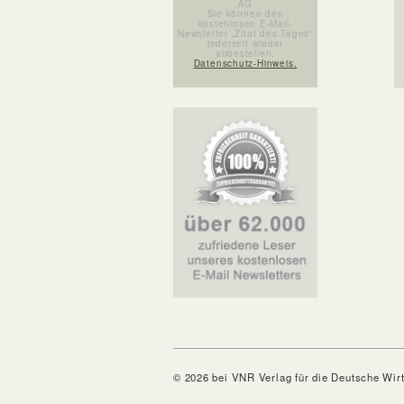
AG
Sie können den
kostenlosen E-Mail-
Newsletter „Zitat des Tages“
jederzeit wieder
abbestellen.
Datenschutz-Hinweis.
© 2026 bei VNR Verlag für die Deutsche Wir