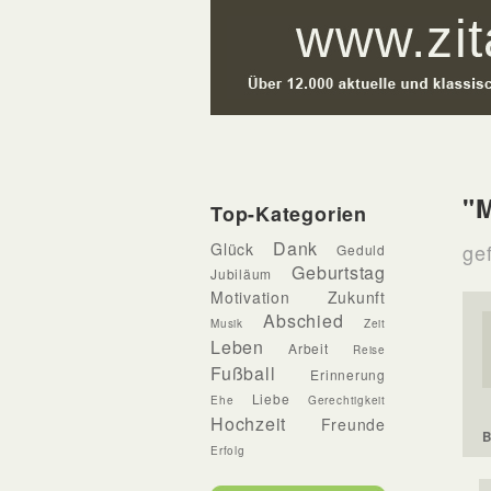
"M
Top-Kategorien
Dank
Glück
gef
Geduld
Geburtstag
Jubiläum
Motivation
Zukunft
Abschied
Musik
Zeit
Leben
Arbeit
Reise
Fußball
Erinnerung
Liebe
Ehe
Gerechtigkeit
Hochzeit
Freunde
B
Erfolg